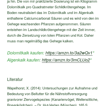
ja hin. Die von mir praktizierte Dosierung ist ein Kilogramm
Dolomitkalk pro Quadratmeter Schildkrötengehege. Im
Boden neutralisiert das im Dolomitkalk und im Algenkalk
enthaltene Calciumcarbonat Säuren und es wird von den im
Gehege wachsenden Pflanzen aufgenommen. Säuren
entstehen im Landschildkrötengehege mit der Zeit immer,
durch die Zersetzung von toten Pflanzen und Kot. Daher
muss man regelmäßig das Gehege kalken.
Dolomitkalk kaufen:
https://amzn.to/3a2wQv1
*
Algenkalk kaufen:
https://amzn.to/3mCLUo2
*
Literatur
Wapelhorst, X. (2014): Untersuchungen zur Aufnahme und
Bedeutung von Beifutter für die Nährstoffversorgung
granivorer Ziervogelspezies (Kanarienvögel, Wellensittiche,
Rosenköpfchen). – Dr. Hut-Verlag (München), 165 S.