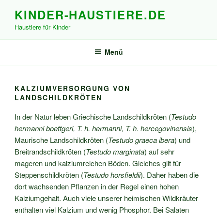
Zum
KINDER-HAUSTIERE.DE
Inhalt
Haustiere für Kinder
springen
Menü
KALZIUMVERSORGUNG VON
LANDSCHILDKRÖTEN
In der Natur leben Griechische Landschildkröten (
Testudo
hermanni boettgeri, T. h. hermanni, T. h. hercegovinensis
),
Maurische Landschildkröten (
Testudo graeca ibera
) und
Breitrandschildkröten (
Testudo marginata
) auf sehr
mageren und kalziumreichen Böden. Gleiches gilt für
Steppenschildkröten (
Testudo horsfieldii
). Daher haben die
dort wachsenden Pflanzen in der Regel einen hohen
Kalziumgehalt. Auch viele unserer heimischen Wildkräuter
enthalten viel Kalzium und wenig Phosphor. Bei Salaten